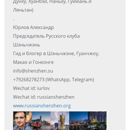
Дунху, Хуанбэй, Наньху, Гуйюань и
Ляньтан)
.
Юрлов Александр
Председатель Русского клуба
Шэньчжэнь
Гид и блогер в Шэньчжэне, Гуанчжоу,
Макао и Гонконге
info@shenzhen.su
+79268278273 (WhatsApp, Telegram)
Wechat id: iurlov
Wechat id: russianshenzhen
www.russianshenzhen.org