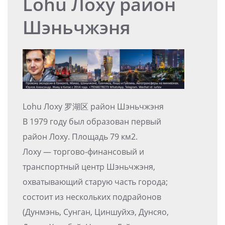
Lohu Лоху район
Шэньчжэня
Lohu Лоху 罗湖区 район Шэньчжэня
В 1979 году был образован первый
район Лоху. Площадь 79 км2.
Лоху — торгово-финансовый и
транспортный центр Шэньчжэня,
охватывающий старую часть города;
состоит из нескольких подрайонов
(Дунмэнь, Сунган, Циншуйхэ, Дунсяо,