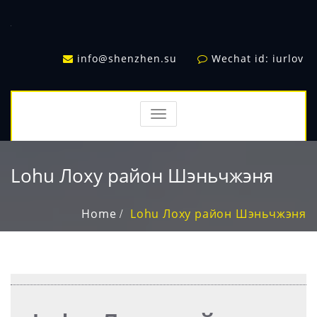
info@shenzhen.su
Wechat id: iurlov
TOGGLE
NAVIGATION
Lohu Лоху район Шэньчжэня
Home
Lohu Лоху район Шэньчжэня