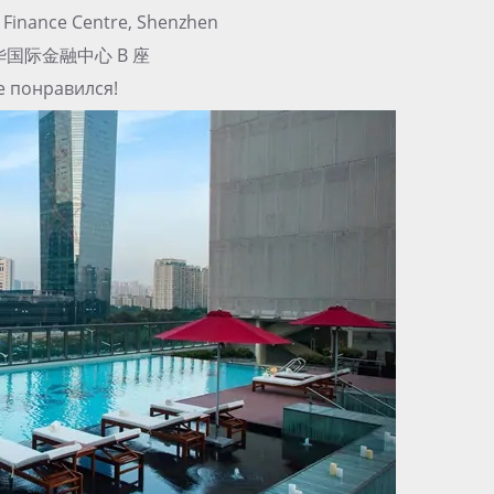
l Finance Centre, Shenzhen
中华国际金融中心 B 座
не понравился!