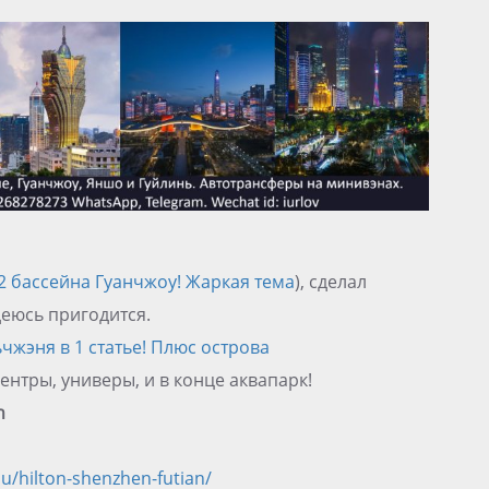
2 бассейна Гуанчжоу! Жаркая тема
), сделал
еюсь пригодится.
чжэня в 1 статье! Плюс острова
ентры, универы, и в конце аквапарк!
n
u/hilton-shenzhen-futian/