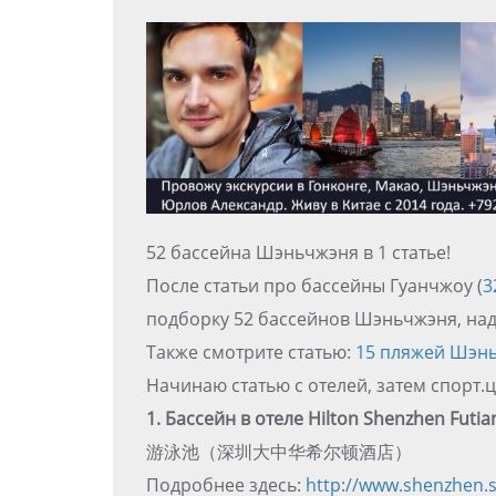
52 бассейна Шэньчжэня в 1 статье!
После статьи про бассейны Гуанчжоу (
3
подборку 52 бассейнов Шэньчжэня, над
Также смотрите статью:
15 пляжей Шэнь
Начинаю статью с отелей, затем спорт.ц
1. Бассейн в отеле Hilton Shenzhen Futia
游泳池（深圳大中华希尔顿酒店）
Подробнее здесь:
http://www.shenzhen.s